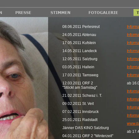
08.06.2011 Perlesreut
Informa
24.05.2011 Abtenau
Informa
17.05.2011 Kufstein
Informa
14.05.2011 Landeck
Informa
12.05.2011 Salzburg
Informa
03.05.2011 Hallein
Informa
17.03.2011 Tamsweg
Informa
12.03.2011 ORF 2
ab 16.
"Stöckl am Samstag"
Informa
21.02.2011 Schwaz i. T.
Informa
09.02.2011 St. Veit
Informa
07.02.2011 Innsbruck
Informa
25.01.2011 Radstadt
www.da
Jänner DAS KINO Salzburg
ab 17.4
04.01.2011 ORF 2 "Winterzeit"