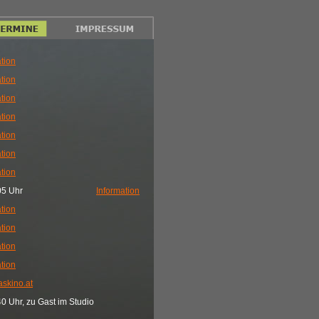
tion
tion
tion
tion
tion
tion
tion
05 Uhr
Information
tion
tion
tion
tion
skino.at
0 Uhr, zu Gast im Studio