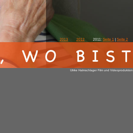
2013
2012
2011:
Seite 1
|
Seite 2
Ulrike Halmschlager Film und Videoproduktion