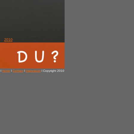
2010
 l
Home
l
Contact
l
Impressum
l Copyright 2010