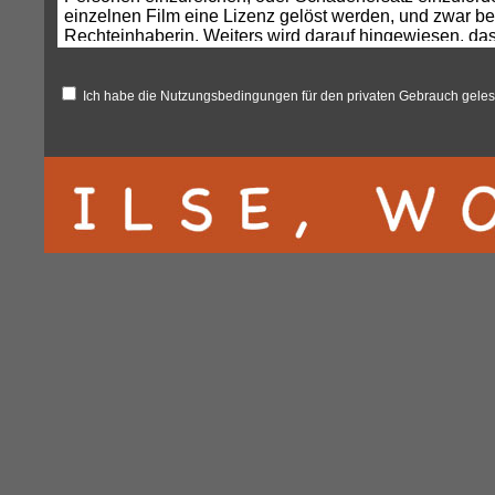
einzelnen Film eine Lizenz gelöst werden, und zwar be
Rechteinhaberin. Weiters wird darauf hingewiesen, dass
Mechana in Österreich, in Deutschland bei der GEMA,
werden müssen.
Ich habe die Nutzungsbedingungen für den privaten Gebrauch gele
Unter Piraterie versteht man die illegale Verwendung 
Filmwerkes. FilmurheberInnen und ihre Rechtsnachfo
Urheberrechtsgesetzes frei verfügen. Die Urheberrecht
Recht zur Kinoauswertung, das Recht zur Videokassette
Es liegt im Belieben der Berechtigten, ob sie eine be
wollen. Dies gilt auch für jede öffentliche Vorführung.